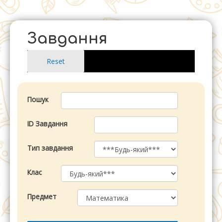
Перейти
до
вмісту
Завдання
Пошук
ID Завдання
Тип завдання
Клас
Предмет