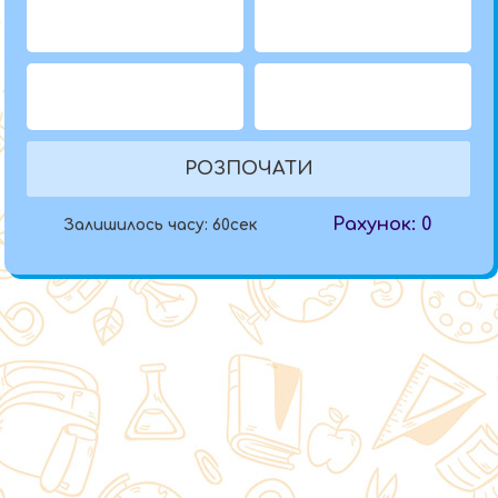
РОЗПОЧАТИ
Рахунок:
0
Залишилось часу:
60
сек