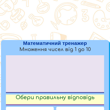
Математичний тренажер
Множення чисел від 1 до 10
Обери правильну відповідь