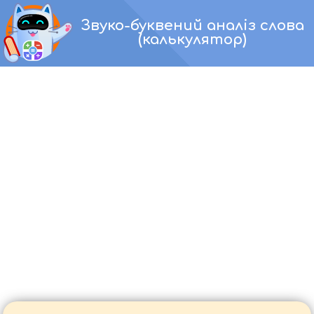
Перейти
Звуко-буквений аналіз слова
до
(калькулятор)
вмісту