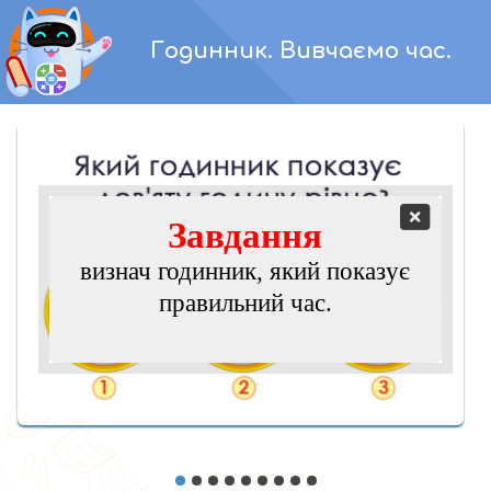
Перейти
до
Годинник. Вивчаємо час.
вмісту
Завдання
визнач годинник, який показує
правильний час.
•
•
•
•
•
•
•
•
•
1