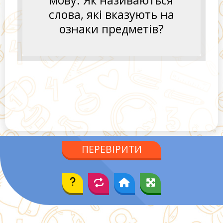
слова, які вказують на
Усе
,
що
зветься
Україна
.
ознаки предметів?
ПЕРЕВІРИТИ