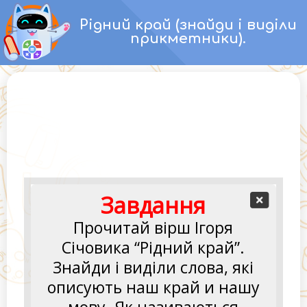
Перейти
Рідний край (знайди і виділи
до
прикметники).
вмісту
Завдання
Прочитай вірш Ігоря
Красивий
,
щедрий
рідний
Січовика “Рідний край”.
край
Знайди і виділи слова, які
І
мова
наша
солов’їна
.
описують наш край и нашу
Люби
,
шануй
,
оберігай
мову. Як називаються