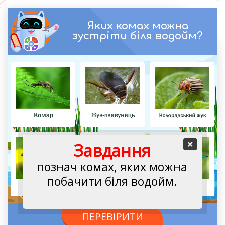
Перейти
до
Яких комах можна
вмісту
зустріти біля водойм?
Завдання
познач комах, яких можна
побачити біля водойм.
ПЕРЕВІРИТИ