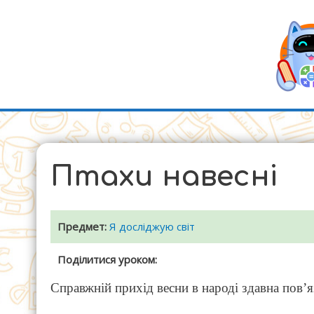
Перейти
до
вмісту
Птахи навесні
Предмет:
Я досліджую світ
Поділитися уроком:
Справжній прихід весни в народі здавна пов’я