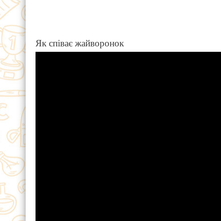
Як співає жайворонок