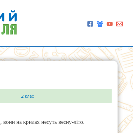
2 клас
 вони на крилах несуть весну-літо.