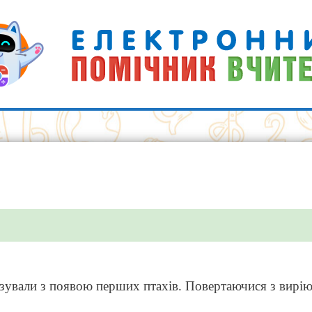
зували з появою перших птахів. Повертаючися з вирію,