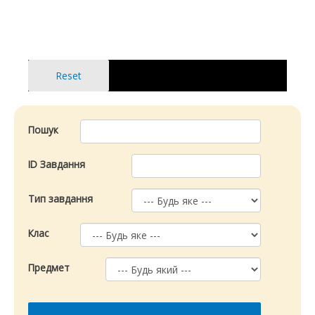
Перейти
до
вмісту
Пошук
ID Завдання
Тип завдання
Клас
Предмет