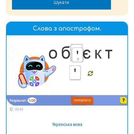
Слова з апострофом.
ID:
4944
Українська мова