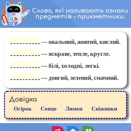
Перейти
Слова, які називають ознаки
до
предметів – прикметники.
вмісту
— овальний, жовтий, кислий.
— яскраве, тепле, кругле.
— білі, холодні, легкі.
— довгий, зелений, смачний.
Довідка
Огірок
Сонце
Лимон
Сніжинки