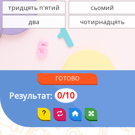
тридцять п'ятий
сьомий
два
чотирнадцять
ГОТОВО
Результат:
0
/
10