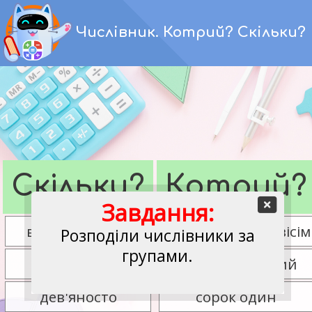
Перейти
до
Числівник. Котрий? Скільки?
вмісту
Скільки?
Котрий?
Завдання:
вісімнадцятий
двісті шістдесят вісім
Розподіли числівники за
групами.
перший
сто дванадцятий
дев'яносто
сорок один