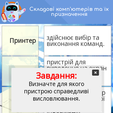
Перейти
Складові комп’ютерів та їх
до
призначення
вмісту
здійснює вибір та
Принтер
виконання команд.
пристрій для
виведення на екран
Мишка
Завдання:
текстових і
графічних даних.
Визначте для якого
пристрою справедливі
виведення на папір
висловлювання.
числової, текстової
Монітор
або графічної
інформації.