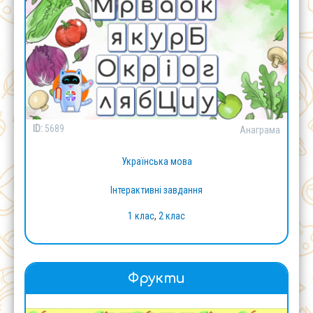
ID:
5689
Анаграма
Українська мова
Інтерактивні завдання
1 клас
,
2 клас
Фрукти