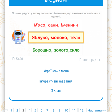
в однині
ID:
5490
Познач рядок
Українська мова
Інтерактивні завдання
3 клас
1
2
3
4
5
6
7
8
9
10
11
12
Наступна>>