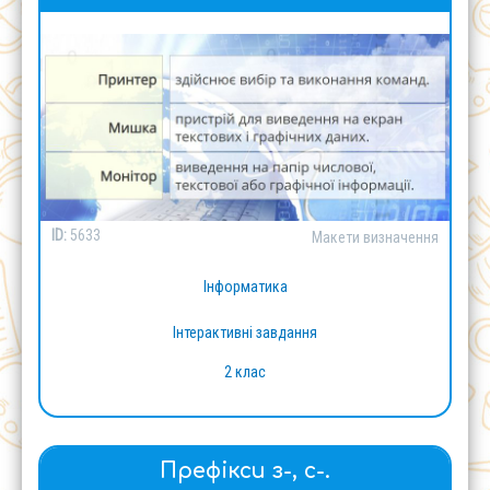
ID:
5633
Макети визначення
Інформатика
Інтерактивні завдання
2 клас
Префікси з-, с-.