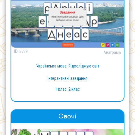
ID:
5729
Анаграма
Українська мова
,
Я досліджую світ
Інтерактивні завдання
1 клас
,
2 клас
Овочі