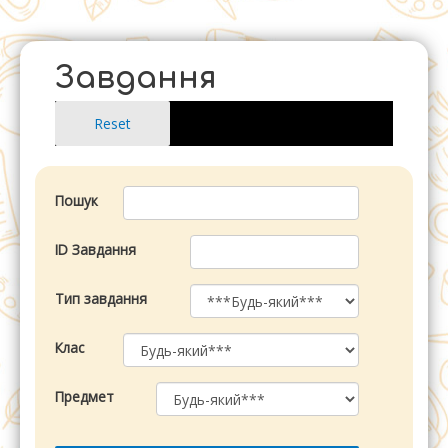
Перейти
до
вмісту
Завдання
Пошук
ID Завдання
Тип завдання
Клас
Предмет