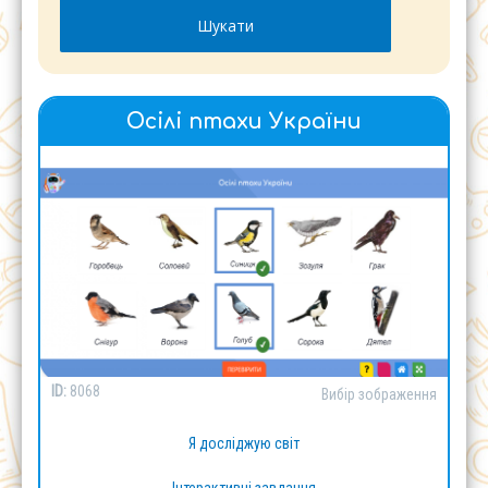
Осілі птахи України
ID:
8068
Вибір зображення
Я досліджую світ