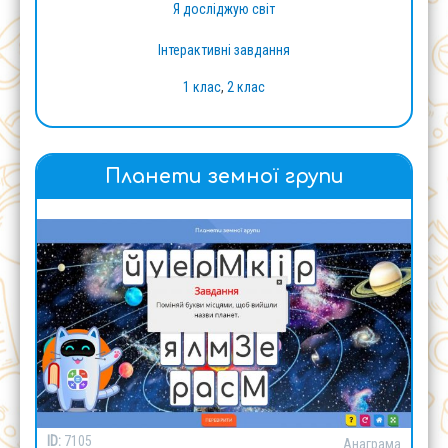
Я досліджую світ
Інтерактивні завдання
1 клас
,
2 клас
Планети земної групи
ID:
7105
Анаграма