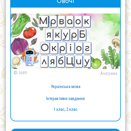
Овочі
ID:
5689
Анаграма
Українська мова
Інтерактивні завдання
1 клас
,
2 клас