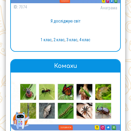
ID:
7074
Анаграма
Я досліджую світ
1 клас
,
2 клас
,
3 клас
,
4 клас
Комахи