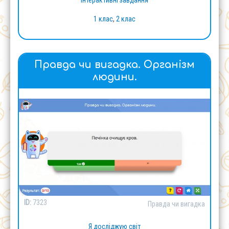
Інтерактивні завдання
1 клас
,
2 клас
Правда чи вигадка. Організм
людини.
ID:
7323
Правда чи вигадка
Я досліджую світ