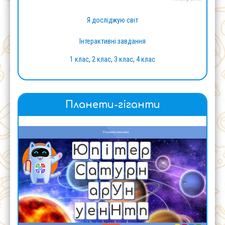
Я досліджую світ
Інтерактивні завдання
1 клас
,
2 клас
,
3 клас
,
4 клас
Планети-гіганти