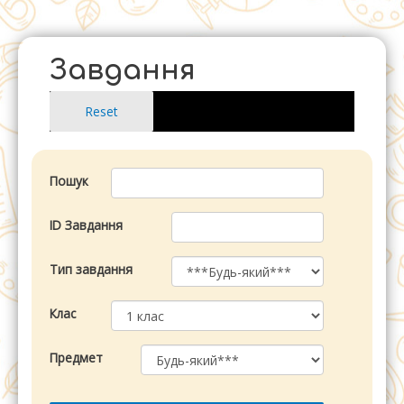
Перейти
до
вмісту
Завдання
Пошук
ID Завдання
Тип завдання
Клас
Предмет